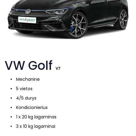
VW Golf
V7
Mechaninė
5 vietos
4/5 durys
Kondicionierius
1 x 20 kg lagaminas
3 x 10 kg lagaminai