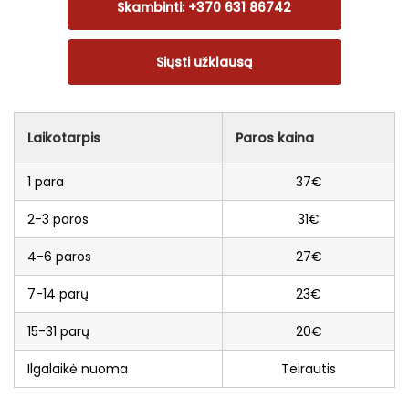
Skambinti: +370 631 86742
Siųsti užklausą
Laikotarpis
Paros kaina
1 para
37€
2-3 paros
31€
4-6 paros
27€
7-14 parų
23
€
15-31 parų
20€
Ilgalaikė nuoma
Teirautis