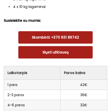
4 x 10 kg lagaminai
Susisiekite su mumis:
Skambinti: +370 631 86742
Siųsti užklausą
Laikotarpis
Paros kaina
1 para
42€
2-3 paros
36€
4-6 paros
32€