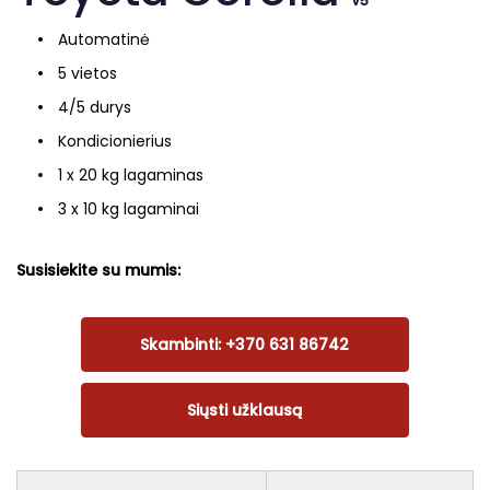
V5
Automatinė
5 vietos
4/5 durys
Kondicionierius
1 x 20 kg lagaminas
3 x 10 kg lagaminai
Susisiekite su mumis:
Skambinti: +370 631 86742
Siųsti užklausą