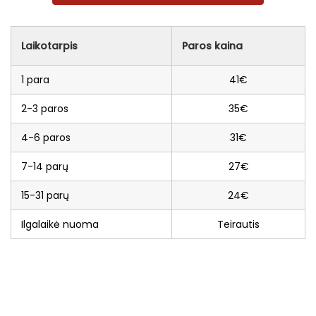
Laikotarpis
Paros kaina
1 para
41€
2-3 paros
35€
4-6 paros
31€
7-14 parų
27€
15-31 parų
24€
Ilgalaikė nuoma
Teirautis