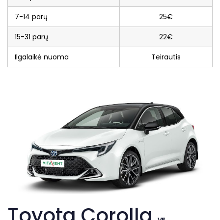
7-14 parų
25€
15-31 parų
22€
Ilgalaikė nuoma
Teirautis
Toyota Corolla