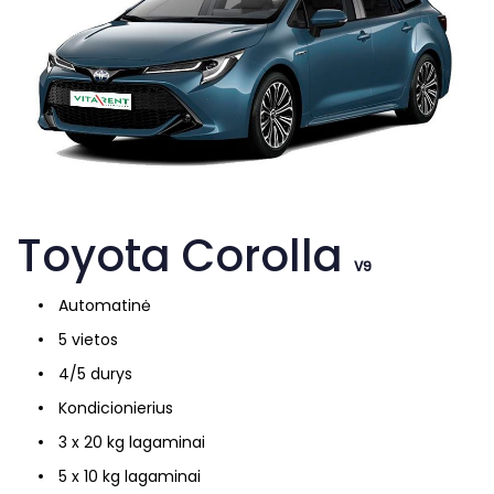
Toyota Corolla
V9
Automatinė
5 vietos
4/5 durys
Kondicionierius
3 x 20 kg lagaminai
5 x 10 kg lagaminai