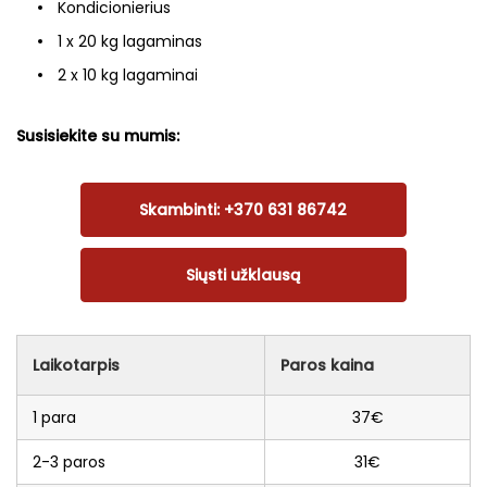
Kondicionierius
1 x 20 kg lagaminas
2 x 10 kg lagaminai
Susisiekite su mumis:
Skambinti: +370 631 86742
Siųsti užklausą
Laikotarpis
Paros kaina
1 para
37€
2-3 paros
31€