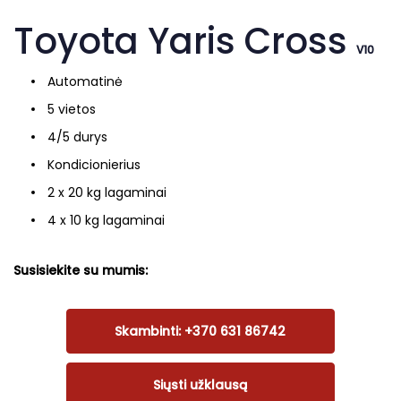
Toyota Yaris Cross
V10
Automatinė
5 vietos
4/5 durys
Kondicionierius
2 x 20 kg lagaminai
4 x 10 kg lagaminai
Susisiekite su mumis:
Skambinti: +370 631 86742
Siųsti užklausą