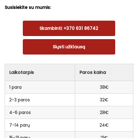
Susisiekite su mumis:
Skambinti: +370 631 86742
Siųsti užklausą
Laikotarpis
Paros kaina
1 para
38€
2-3 paros
32€
4-6 paros
28€
7-14 parų
24€
15-31 parų
21€