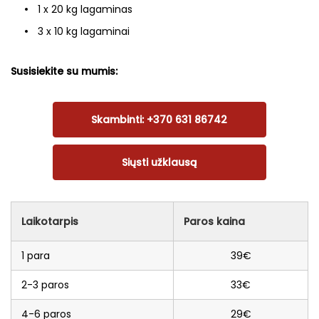
1 x 20 kg lagaminas
3 x 10 kg lagaminai
Susisiekite su mumis:
Skambinti: +370 631 86742
Siųsti užklausą
Laikotarpis
Paros kaina
1 para
39€
2-3 paros
33€
4-6 paros
29€