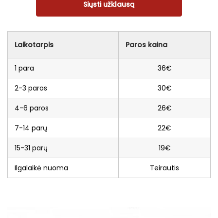
Siųsti užklausą
Laikotarpis
Paros kaina
1 para
36€
2-3 paros
30€
4-6 paros
26€
7-14 parų
22€
15-31 parų
19€
Ilgalaikė nuoma
Teirautis