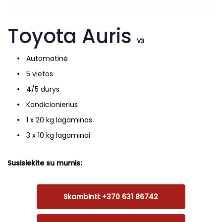
Toyota Auris
V3
Automatinė
5 vietos
4/5 durys
Kondicionierius
1 x 20 kg lagaminas
3 x 10 kg lagaminai
Susisiekite su mumis:
Skambinti: +370 631 86742