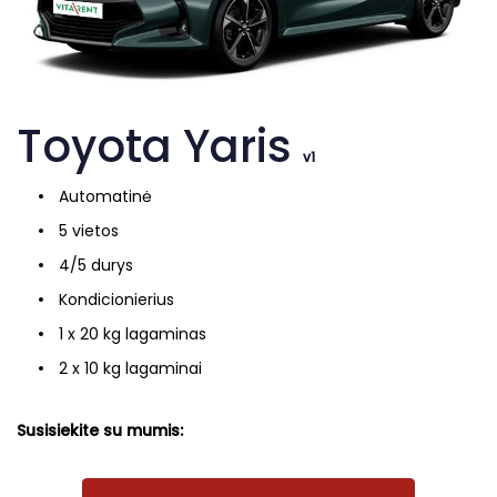
Toyota Yaris
v1
Automatinė
5 vietos
4/5 durys
Kondicionierius
1 x 20 kg lagaminas
2 x 10 kg lagaminai
Susisiekite su mumis: