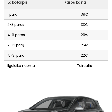
Laikotarpis
Paros kaina
1 para
39€
2-3 paros
33€
4-6 paros
29€
7-14 parų
25€
15-31 parų
22€
Ilgalaikė nuoma
Teirautis