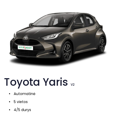
Toyota Yaris
V2
Automatinė
5 vietos
4/5 durys