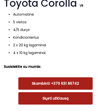
Toyota Corolla
V8
Automatinė
5 vietos
4/5 durys
Kondicionierius
2 x 20 kg lagaminai
4 x 10 kg lagaminai
Susisiekite su mumis:
Skambinti: +370 631 86742
Siųsti užklausą