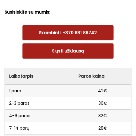
Susisiekite su mumis:
Skambinti: +370 631 86742
Siųsti užklausą
Laikotarpis
Paros kaina
1 para
42€
2-3 paros
36€
4-6 paros
32€
7-14 parų
28€