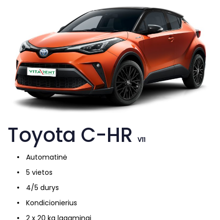
Toyota C-HR
V11
Automatinė
5 vietos
4/5 durys
Kondicionierius
2 x 20 kg lagaminai