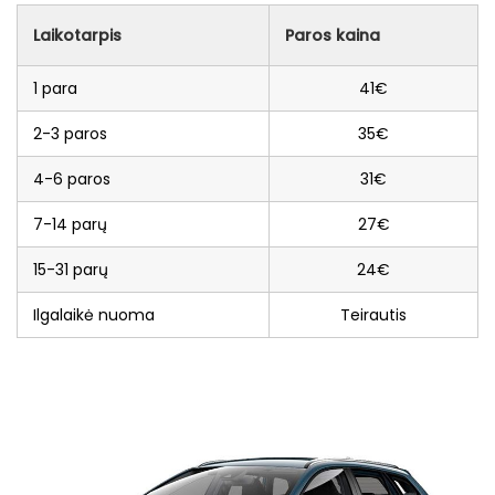
Laikotarpis
Paros kaina
1 para
41€
2-3 paros
35€
4-6 paros
31€
7-14 parų
27€
15-31 parų
24€
Ilgalaikė nuoma
Teirautis