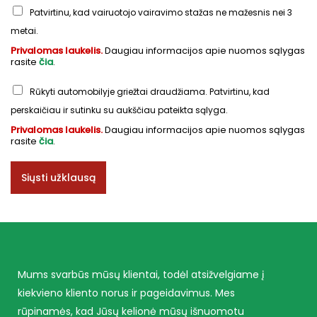
Patvirtinu, kad vairuotojo vairavimo stažas ne mažesnis nei 3
metai.
Privalomas laukelis.
Daugiau informacijos apie nuomos sąlygas
rasite
čia
.
Rūkyti automobilyje griežtai draudžiama. Patvirtinu, kad
perskaičiau ir sutinku su aukščiau pateikta sąlyga.
Privalomas laukelis.
Daugiau informacijos apie nuomos sąlygas
rasite
čia
.
Siųsti užklausą
Mums svarbūs mūsų klientai, todėl atsižvelgiame į
kiekvieno kliento norus ir pageidavimus. Mes
rūpinamės, kad Jūsų kelionė mūsų išnuomotu