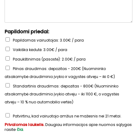
Papildomi priedai:
Papildomas vairuotojas: 3.00€ / para
Vaikiška kėdutė: 3.00€ / para
Paaukštinimas (pasostė): 2.00€ / para
Pilnas draudimas: depozitas - 200€ (Nuomininko
atsakomybė draudiminio įvykio ir vagystės atveju – iki 0 €)
Standartinis draudimas: depozitas - 800€ (Nuomininko
atsakomybė draudiminio įvykio atveju – iki 1100 €, o vagystės
atveju – 10 % nuo automobilio vertės)
Patvirtinu, kad vairuotojo amžius ne mažesnis nei 21 metai.
Privalomas laukelis.
Daugiau informacijos apie nuomos sąlygas
rasite
čia
.